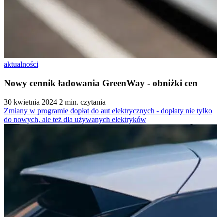
aktualności
Nowy cennik ładowania GreenWay - obniżki cen
30 kwietnia 2024
2 min. czytania
Zmiany w programie dopłat do aut elektrycznych - dopłaty nie tylko
do nowych, ale też dla używanych elektryków