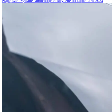
Najlepsze używane samochody elektryczne do kupienia w 2024