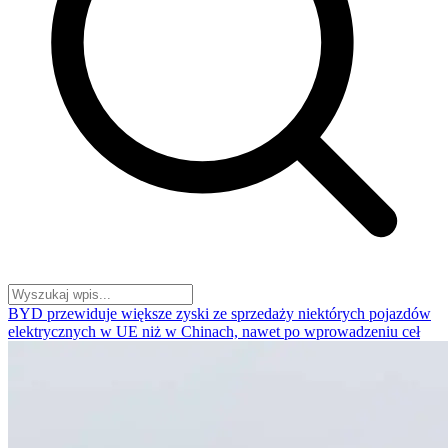
BYD przewiduje większe zyski ze sprzedaży niektórych pojazdów
elektrycznych w UE niż w Chinach, nawet po wprowadzeniu ceł