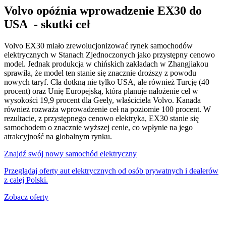
Volvo opóźnia wprowadzenie EX30 do
USA - skutki ceł
Volvo EX30 miało zrewolucjonizować rynek samochodów
elektrycznych w Stanach Zjednoczonych jako przystępny cenowo
model. Jednak produkcja w chińskich zakładach w Zhangjiakou
sprawiła, że model ten stanie się znacznie droższy z powodu
nowych taryf. Cła dotkną nie tylko USA, ale również Turcję (40
procent) oraz Unię Europejską, która planuje nałożenie ceł w
wysokości 19,9 procent dla Geely, właściciela Volvo. Kanada
również rozważa wprowadzenie ceł na poziomie 100 procent. W
rezultacie, z przystępnego cenowo elektryka, EX30 stanie się
samochodem o znacznie wyższej cenie, co wpłynie na jego
atrakcyjność na globalnym rynku.
Znajdź swój nowy samochód elektryczny
Przeglądaj oferty aut elektrycznych od osób prywatnych i dealerów
z całej Polski.
Zobacz oferty