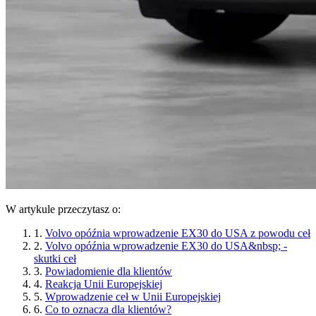
W artykule przeczytasz o:
1.
Volvo opóźnia wprowadzenie EX30 do USA z powodu ceł
2.
Volvo opóźnia wprowadzenie EX30 do USA&nbsp; -
skutki ceł
3.
Powiadomienie dla klientów
4.
Reakcja Unii Europejskiej
5.
Wprowadzenie ceł w Unii Europejskiej
6.
Co to oznacza dla klientów?