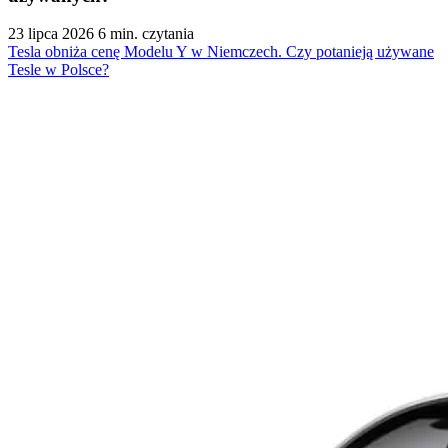
23 lipca 2026
6 min. czytania
Tesla obniża cenę Modelu Y w Niemczech. Czy potanieją używane
Tesle w Polsce?