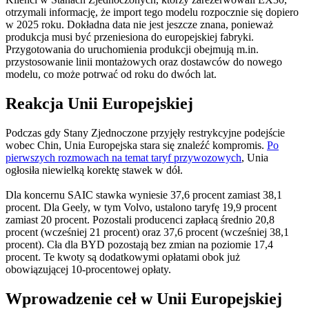
otrzymali informację, że import tego modelu rozpocznie się dopiero
w 2025 roku. Dokładna data nie jest jeszcze znana, ponieważ
produkcja musi być przeniesiona do europejskiej fabryki.
Przygotowania do uruchomienia produkcji obejmują m.in.
przystosowanie linii montażowych oraz dostawców do nowego
modelu, co może potrwać od roku do dwóch lat.
Reakcja Unii Europejskiej
Podczas gdy Stany Zjednoczone przyjęły restrykcyjne podejście
wobec Chin, Unia Europejska stara się znaleźć kompromis.
Po
pierwszych rozmowach na temat taryf przywozowych
, Unia
ogłosiła niewielką korektę stawek w dół.
Dla koncernu SAIC stawka wyniesie 37,6 procent zamiast 38,1
procent. Dla Geely, w tym Volvo, ustalono taryfę 19,9 procent
zamiast 20 procent. Pozostali producenci zapłacą średnio 20,8
procent (wcześniej 21 procent) oraz 37,6 procent (wcześniej 38,1
procent). Cła dla BYD pozostają bez zmian na poziomie 17,4
procent. Te kwoty są dodatkowymi opłatami obok już
obowiązującej 10-procentowej opłaty.
Wprowadzenie ceł w Unii Europejskiej