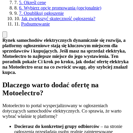
7.
5. Określ cenę
8.
6. Wybierz opcje promowania (opcjonalnie)
9.
7. Opublikuj ogłoszenie
10.
Jak zwiększyć skuteczność ogłoszenia?
11.
Podsumowanie
Rynek samochodów elektrycznych dynamicznie się rozwija, a
platformy ogłoszeniowe stają się kluczowym miejscem dla
sprzedawców i kupujących. Jeśli masz na sprzedaż elektryka,
Motoelectro to najlepsze miejsce do jego wystawienia. Ten
poradnik pokaże Ci krok po kroku, jak dodać ofertę elektryka
na Motoelectro oraz na co zwrócić uwagę, aby szybciej znalazł
kupca.
Dlaczego warto dodać ofertę na
Motoelectro?
Motoelectro to portal wyspecjalizowany w ogłoszeniach
dotyczących samochodów elektrycznych. Co sprawia, że warto
wybrać właśnie tę platformę?
Docierasz do konkretnej grupy odbiorców
– na stronie
ogłoszenia przeglądają osoby realnie zainteresowane