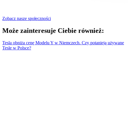
Zobacz nasze społeczności
Może zainteresuje Ciebie również:
Tesla obniża cenę Modelu Y w Niemczech. Czy potanieją używane
Tesle w Polsce?