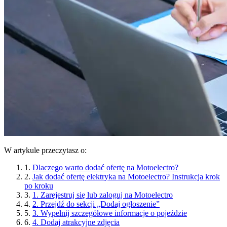
W artykule przeczytasz o:
1.
Dlaczego warto dodać ofertę na Motoelectro?
2.
Jak dodać ofertę elektryka na Motoelectro? Instrukcja krok
po kroku
3.
1. Zarejestruj się lub zaloguj na Motoelectro
4.
2. Przejdź do sekcji „Dodaj ogłoszenie”
5.
3. Wypełnij szczegółowe informacje o pojeździe
6.
4. Dodaj atrakcyjne zdjęcia