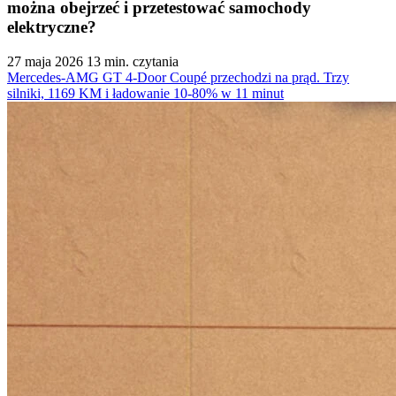
można obejrzeć i przetestować samochody
elektryczne?
27 maja 2026
13 min. czytania
Mercedes-AMG GT 4-Door Coupé przechodzi na prąd. Trzy
silniki, 1169 KM i ładowanie 10-80% w 11 minut