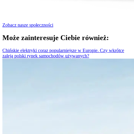
Zobacz nasze społeczności
Może zainteresuje Ciebie również:
Chińskie elektryki coraz popularniejsze w Europie. Czy wkrótce
zaleją polski rynek samochodów używanych?