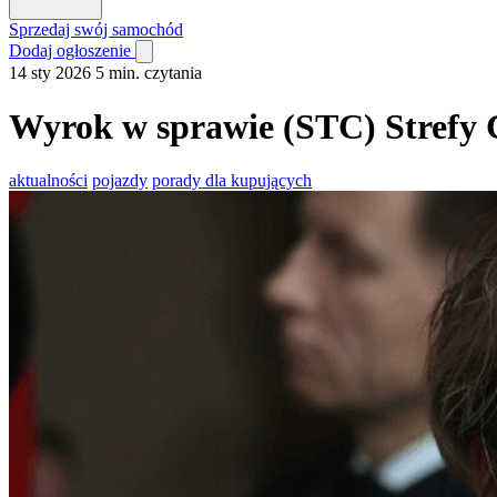
Sprzedaj swój samochód
Dodaj ogłoszenie
14 sty 2026
5 min. czytania
Wyrok w sprawie (STC) Strefy 
aktualności
pojazdy
porady dla kupujących