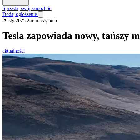
Sprzedaj swój samochód
Dodaj ogłoszenie
29 sty 2025
2 min. czytania
Tesla zapowiada nowy, tańszy m
aktualności