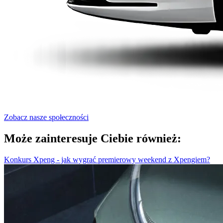
Zobacz nasze społeczności
Może zainteresuje Ciebie również:
Konkurs Xpeng - jak wygrać premierowy weekend z Xpengiem?