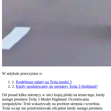
W artykule przeczytasz o:
1.
Pogłębione rabaty na Tesla model 3
2.
Kiedy spodziewamy się premiery Tesla 3 Highland?
Od ponad kilku miesięcy w sieci krążą plotki na temat tego, kiedy
nastąpi premiera Tesla 3 Model Highland. Oczekiwania
sympatyków Tesli wskazywały na przełom sierpnia i września.
Tesla wciąż nie poinformowała oficjalnie kiedy nastąpi premiera