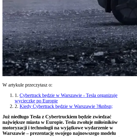
W artykule przeczytasz o:
1.
Cybertrack będzie w Warszawie - Tesla organizuje
wycieczkę po Europie
2.
Kiedy Cybertrack będzie w Warszawie ?&nbsp;
Już niedługo Tesla z Cybertruckiem będzie zwiedzać
największe miasta w Europie. Tesla zwołuje miłośników
motoryzacji i technologii na wyjątkowe wydarzenie w
Warszawie – prezentację swojego najnowszego modelu