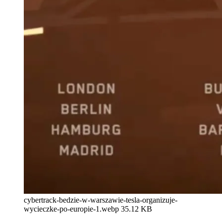
cybertrack-bedzie-w-warszawie-tesla-organizuje-
wycieczke-po-europie-1.webp
35.12 KB