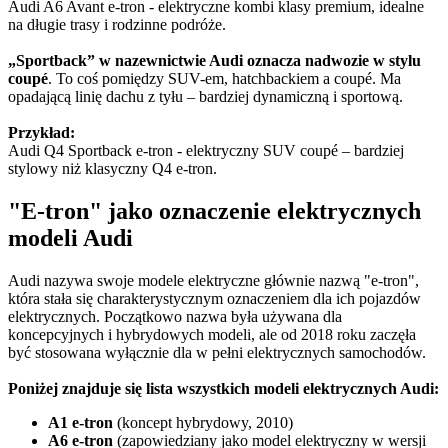
Audi A6 Avant e-tron - elektryczne kombi klasy premium, idealne
na długie trasy i rodzinne podróże.
„Sportback” w nazewnictwie Audi oznacza nadwozie w stylu
coupé
. To coś pomiędzy SUV-em, hatchbackiem a coupé. Ma
opadającą linię dachu z tyłu – bardziej dynamiczną i sportową.
Przykład:
Audi Q4 Sportback e-tron - elektryczny SUV coupé – bardziej
stylowy niż klasyczny Q4 e-tron.
"E-tron" jako oznaczenie elektrycznych
modeli Audi
Audi nazywa swoje modele elektryczne głównie nazwą "e-tron",
która stała się charakterystycznym oznaczeniem dla ich pojazdów
elektrycznych. Początkowo nazwa była używana dla
koncepcyjnych i hybrydowych modeli, ale od 2018 roku zaczęła
być stosowana wyłącznie dla w pełni elektrycznych samochodów.
Poniżej znajduje się lista wszystkich modeli elektrycznych Audi:
A1 e-tron
(koncept hybrydowy, 2010)
A6 e-tron
(zapowiedziany jako model elektryczny w wersji