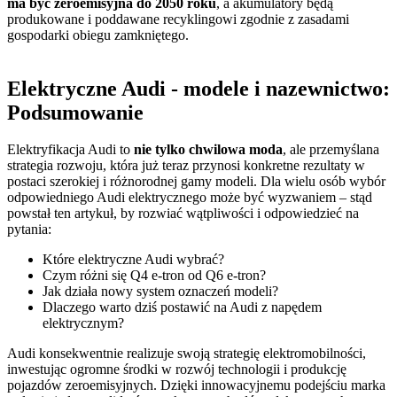
ma być zeroemisyjna do 2050 roku
, a akumulatory będą
produkowane i poddawane recyklingowi zgodnie z zasadami
gospodarki obiegu zamkniętego.
Elektryczne Audi - modele i nazewnictwo:
Podsumowanie
Elektryfikacja Audi to
nie tylko chwilowa moda
, ale przemyślana
strategia rozwoju, która już teraz przynosi konkretne rezultaty w
postaci szerokiej i różnorodnej gamy modeli. Dla wielu osób wybór
odpowiedniego Audi elektrycznego może być wyzwaniem – stąd
powstał ten artykuł, by rozwiać wątpliwości i odpowiedzieć na
pytania:
Które elektryczne Audi wybrać?
Czym różni się Q4 e-tron od Q6 e-tron?
Jak działa nowy system oznaczeń modeli?
Dlaczego warto dziś postawić na Audi z napędem
elektrycznym?
Audi konsekwentnie realizuje swoją strategię elektromobilności,
inwestując ogromne środki w rozwój technologii i produkcję
pojazdów zeroemisyjnych. Dzięki innowacyjnemu podejściu marka