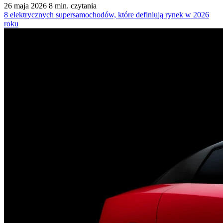
26 maja 2026
8 min. czytania
8 elektrycznych supersamochodów, które definiują rynek w 2026
roku