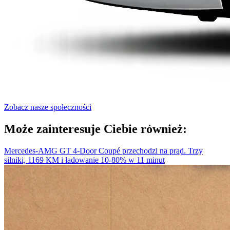
Zobacz nasze społeczności
Może zainteresuje Ciebie również:
Mercedes-AMG GT 4-Door Coupé przechodzi na prąd. Trzy
silniki, 1169 KM i ładowanie 10-80% w 11 minut