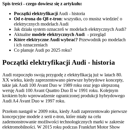
Spis treści - czego dowiesz się z artykułu:
Początki elektryfikacji
Audi - historia
Od e-trona do Q8 e-tron
: wszystko, co musisz wiedzieć o
elektrycznych modelach Audi
Jak działa system oznaczeń w modelach elektrycznych Audi?
Aktualne
modele elektrycznych Aud
i - przegląd
Które elektryczne Audi wybrać?
Przewodnik po modelach
i ich oznaczeniach
Co planuje Audi po 2025 roku?
Początki elektryfikacji Audi - historia
Audi rozpoczęło swoją przygodę z elektryfikacją już w latach 80.
XX wieku, kiedy zaprezentowano pierwsze hybrydowe koncepty,
takie jak Audi 100 Avant Duo w 1989 roku oraz jego ulepszoną
wersję Audi 100 Avant Quattro Duo II w 1991 roku. Kolejnym
krokiem było wprowadzenie ograniczonej produkcji hybrydowego
Audi A4 Avant Duo w 1997 roku.
Przełom nastąpił w 2009 roku, kiedy Audi zaprezentowało pierwsze
koncepcyjne modele z serii e-tron, które miały na celu
zademonstrowanie możliwości technologicznych marki w zakresie
elektromobilności. W 2015 roku podczas Frankfurt Motor Show