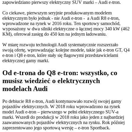
zapowiedziano pierwszy elektryczny SUV marki – Audi e-tron.
Co ciekawe, pierwszym seryjnie produkowanym modelem
elektrycznym było jednak - nie Audi e-tron - a Audi R8 e-tron,
wprowadzone na rynek w 2016 roku. Ten sportowy samochód,
wyposażony w dwa silniki elektryczne o łącznej mocy 340 kW (462
KM), oferował zasięg do 450 km na jednym ładowaniu.​
W miarę rozwoju technologii Audi systematycznie rozszerzało
swoją ofertę, wprowadzając kolejne modele, takie jak e-tron GT, Q4
e-tron i Q8 e-tron, które stały się flagowymi przedstawicielami
elektrycznej gamy marki.
Od e-trona do Q8 e-tron: wszystko, co
musisz wiedzieć o elektrycznych
modelach Audi
Po debiucie R8 e-tron, Audi kontynuowało rozwój swojej gamy
pojazdów elektrycznych. W 2018 roku wprowadzono na rynek
model Audi e-tron – pierwszego w pełni elektrycznego SUV-a
marki. Wszedł do produkcji w 2018 roku jako jeden z najbardziej
zaawansowanych pojazdów elektrycznych na rynku. Rok później
zaprezentowano jego sportową wersję – e-tron Sportback.