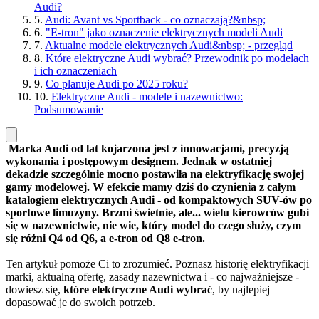
Audi?
5.
Audi: Avant vs Sportback - co oznaczają?&nbsp;
6.
"E-tron" jako oznaczenie elektrycznych modeli Audi
7.
Aktualne modele elektrycznych Audi&nbsp; - przegląd
8.
Które elektryczne Audi wybrać? Przewodnik po modelach
i ich oznaczeniach
9.
Co planuje Audi po 2025 roku?
10.
Elektryczne Audi - modele i nazewnictwo:
Podsumowanie
Marka Audi od lat kojarzona jest z innowacjami, precyzją
wykonania i postępowym designem. Jednak w ostatniej
dekadzie szczególnie mocno postawiła na elektryfikację swojej
gamy modelowej. W efekcie mamy dziś do czynienia z całym
katalogiem elektrycznych Audi - od kompaktowych SUV-ów po
sportowe limuzyny. Brzmi świetnie, ale... wielu kierowców gubi
się w nazewnictwie, nie wie, który model do czego służy, czym
się różni Q4 od Q6, a e-tron od Q8 e-tron.
Ten artykuł pomoże Ci to zrozumieć. Poznasz historię elektryfikacji
marki, aktualną ofertę, zasady nazewnictwa i - co najważniejsze -
dowiesz się,
które elektryczne Audi wybrać
, by najlepiej
dopasować je do swoich potrzeb.