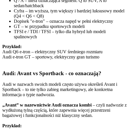
Q / A – litera oznaczająca segment: Q to SUV, A to
sedan/hatchback
Cyfra – im wyższa, tym większy i bardziej luksusowy model
(Q4 < Q6 < Q8)
Dopisek "e-tron" – oznacza napęd w pełni elektryczny
GT – w przypadku sportowych modeli
TFSI e / TDI / TFSI – tylko dla hybryd lub modeli
spalinowych
Przykład:
Audi Q6 e-tron – elektryczny SUV średniego rozmiaru
Audi e-tron GT – sportowy, elektryczny gran turismo
Audi: Avant vs Sportback - co oznaczają?
Audi w nazwach swoich modeli często używa określeń Avant i
Sportback – to nie tylko zabieg marketingowy, ale konkretna
informacja o typie nadwozia.
„Avant” w nazewnictwie Audi oznacza kombi
– czyli nadwozie z
wydłużoną tylną częścią, które zapewnia więcej przestrzeni
bagażowej i funkcjonalności niż klasyczny sedan.
Przykład: