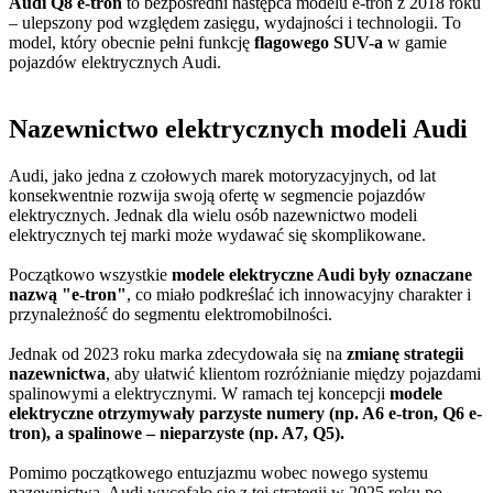
Audi Q8 e-tron
to bezpośredni następca modelu e-tron z 2018 roku
– ulepszony pod względem zasięgu, wydajności i technologii. To
model, który obecnie pełni funkcję
flagowego SUV-a
w gamie
pojazdów elektrycznych Audi.
Nazewnictwo elektrycznych modeli Audi
​Audi, jako jedna z czołowych marek motoryzacyjnych, od lat
konsekwentnie rozwija swoją ofertę w segmencie pojazdów
elektrycznych. Jednak dla wielu osób nazewnictwo modeli
elektrycznych tej marki może wydawać się skomplikowane.
Początkowo wszystkie
modele elektryczne Audi były oznaczane
nazwą "e-tron"
, co miało podkreślać ich innowacyjny charakter i
przynależność do segmentu elektromobilności.
Jednak od 2023 roku marka zdecydowała się na
zmianę strategii
nazewnictwa
, aby ułatwić klientom rozróżnianie między pojazdami
spalinowymi a elektrycznymi. W ramach tej koncepcji
modele
elektryczne otrzymywały parzyste numery (np. A6 e-tron, Q6 e-
tron), a spalinowe – nieparzyste (np. A7, Q5).
Pomimo początkowego entuzjazmu wobec nowego systemu
nazewnictwa, Audi wycofało się z tej strategii w 2025 roku po