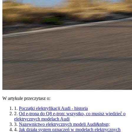
W artykule przeczytasz o:
1.
Początki elektryfikacji Audi - historia
2.
Od e-trona do Q8 e-tron: wszystko, co musisz wiedzieć o
elektrycznych modelach Audi
3.
Nazewnictwo elektrycznych modeli Audi&nbsp;
4.
Jak działa system oznaczeń w modelach elektrycznych