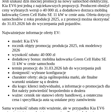
Jeśli szukasz dziś mocnej promocji na nowy samochód elektryczny,
Kia EV6 jest jedną z najciekawszych propozycji. Producent obniżył
ceny wybranych wersji o 40 000 zł, a dodatkowo dorzuca mobilną
ładowarkę Green Cell Habu SE 11 kW w cenie auta. Oferta dotyczy
samochodów z roku produkcji 2025, a z promocji można skorzystać
do 31.03.2026 lub do wyczerpania puli pojazdów.
Najważniejsze informacje oferty EV:
model: Kia EV6
rocznik objęty promocją: produkcja 2025, rok modelowy
2026
wysokość rabatu: 40 000 zł
dodatkowy bonus: mobilna ładowarka Green Cell Habu SE
11 kW w cenie samochodu
termin promocji: do 31.03.2026 lub do wyczerpania puli
dostępność: wybrane konfiguracje
charakter oferty: akcja ogólnopolska marki, ale finalne
warunki ustalane są u dealera
dla kogo: klienci indywidualni, a informacje o promocjach dla
flot należy potwierdzić bezpośrednio u dealera
ważne: cennik nie stanowi oferty handlowej, a ostateczna
cena i specyfikacja auta są ustalane przy zamówieniu
Sama wysokość rabatu robi wrażenie, ale w przypadku Kia EV6