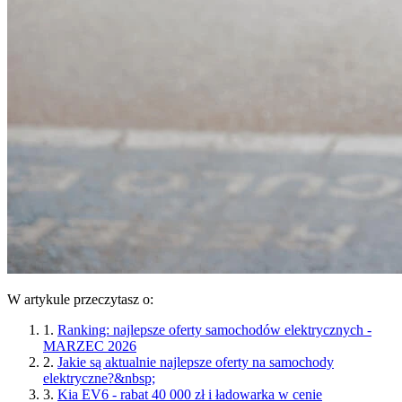
W artykule przeczytasz o:
1.
Ranking: najlepsze oferty samochodów elektrycznych -
MARZEC 2026
2.
Jakie są aktualnie najlepsze oferty na samochody
elektryczne?&nbsp;
3.
Kia EV6 - rabat 40 000 zł i ładowarka w cenie