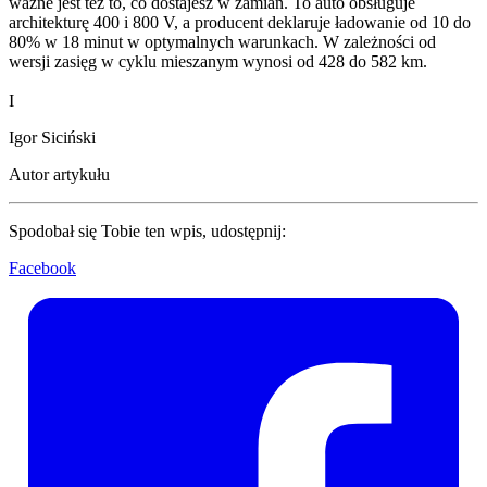
ważne jest też to, co dostajesz w zamian. To auto obsługuje
architekturę 400 i 800 V, a producent deklaruje ładowanie od 10 do
80% w 18 minut w optymalnych warunkach. W zależności od
wersji zasięg w cyklu mieszanym wynosi od 428 do 582 km.
I
Igor Siciński
Autor artykułu
Spodobał się Tobie ten wpis, udostępnij:
Facebook