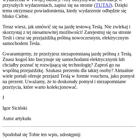
przyszłych wydarzeniach, zapisz się na stronie (
TUTAJ
). Dzięki
temu otrzymasz powiadomienia, kiedy wydarzenie odbędzie się
blisko Ciebie.
Teraz wiesz, jak umówić się na jazdę testową Teslą. Nie zwlekaj i
skorzystaj z tej niesamowitej możliwości! Zarejestruj się na stronie
Tesli i ciesz się przejażdżką próbną nowoczesnym, elektrycznym
samochodem Tesla.
Gwarantujemy, że przeżyjesz niezapomnianą jazdę próbną z Teslą.
Znasz kogoś kto fascynuje się samochodami elektrycznymi lub
chciałby poznać tę rozwijaącą się technologię? Zaproś go na
wspólną przejażdzkę. Szukasz prezentu dla takiej osoby? Aktualnie
wiele portali oferuje przejazd Teslą w formie vouchera, jako pomysł
na prezent. Uważamy, że to doskonały pomysł i niezapomniane
przeżycia, które warto kolekcjonować.
I
Igor Siciński
Autor artykułu
Spodobał się Tobie ten wpis, udostępnij: