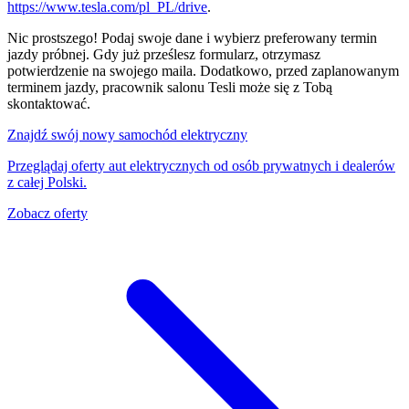
https://www.tesla.com/pl_PL/drive
.
Nic prostszego! Podaj swoje dane i wybierz preferowany termin
jazdy próbnej. Gdy już prześlesz formularz, otrzymasz
potwierdzenie na swojego maila. Dodatkowo, przed zaplanowanym
terminem jazdy, pracownik salonu Tesli może się z Tobą
skontaktować.
Znajdź swój nowy samochód elektryczny
Przeglądaj oferty aut elektrycznych od osób prywatnych i dealerów
z całej Polski.
Zobacz oferty