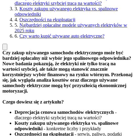
dlaczego elektryki szybciej tracą na wartości?
3.
Koszty zakupu używanego elektryka vs. spalinowe
odpowiedniki
4.
Oszczędności na eksploatacji
5.
Najbardziej opłacalne modele używanych elektryków w
2025 roku
6.
Czy warto kupić używane auto elektryczne?
Czy zakup używanego samochodu elektrycznego może być
bardziej opłacalny niż wybór jego spalinowego odpowiednika?
Nowe badania pokazują, że elektryki nie tylko tracą na
wartości szybciej, ale także mogą stanowić znacznie
korzystniejszy wybór finansowy na rynku wtórnym. Przekonaj
się, jak wygląda analiza kosztów oraz dlaczego używane
samochody elektryczne mogą być przyszłością ekonomicznej
motoryzacji.
Czego dowiesz się z artykułu?
Deprecjacja cenowa samochodów elektrycznych
-
dlaczego elektryki szybciej tracą na wartości?
Koszty zakupu używanego elektryka vs. spalinowe
odpowiedniki
- konkretne liczby i przykłady
Oszczędności na eksploatacji
- serwis, paliwo, podatki