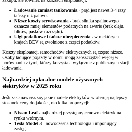
zakupu, ale również na kosztach eksploatacji:
Ładowanie zamiast tankowania
- prąd jest nawet 3-4 razy
tańszy niż paliwo.
Niższe koszty serwisowania
- brak silnika spalinowego
oznacza mniej elementów podatnych na awarie (brak oleju,
filtrów, pasków rozrządu).
Ulgi podatkowe i tańsze ubezpieczenia
- w niektórych
krajach BEV są zwolnione z części podatków.
Koszty eksploatacji samochodów elektrycznych są często niższe.
Osoby ładujące pojazdy w domu mogą zaoszczędzić więcej w
porównaniu z tymi, którzy korzystają wyłącznie z publicznych stacji
ładowania.
Najbardziej opłacalne modele używanych
elektryków w 2025 roku
Jeśli zastanawiasz się, jakie modele elektryków w oferują najlepszy
stosunek ceny do jakości, oto kilka propozycji:
Nissan Leaf
- najbardziej przystępny cenowo elektryk na
rynku wtórnym.
Tesla Model 3
- nowoczesna technologia i imponujący
zasięg.