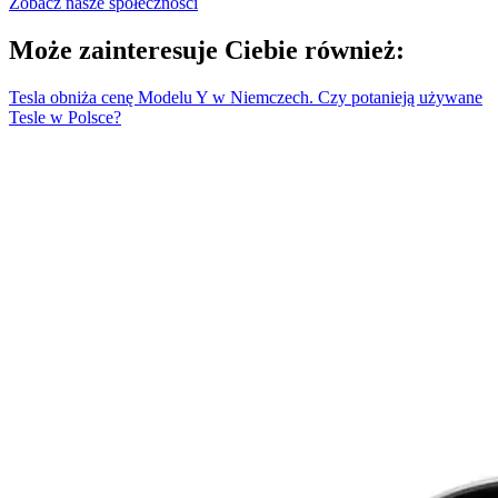
Zobacz nasze społeczności
Może zainteresuje Ciebie również:
Tesla obniża cenę Modelu Y w Niemczech. Czy potanieją używane
Tesle w Polsce?