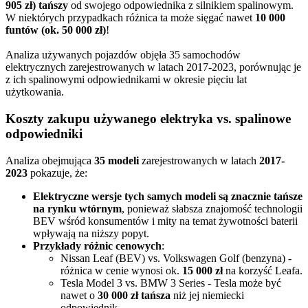
905 zł) tańszy
od swojego odpowiednika z silnikiem spalinowym.
W niektórych przypadkach różnica ta może sięgać nawet
10 000
funtów (ok. 50 000 zł)
!
Analiza używanych pojazdów objęła 35 samochodów
elektrycznych zarejestrowanych w latach 2017-2023, porównując je
z ich spalinowymi odpowiednikami w okresie pięciu lat
użytkowania.
Koszty zakupu używanego elektryka vs. spalinowe
odpowiedniki
Analiza obejmująca
35 modeli
zarejestrowanych w latach
2017-
2023
pokazuje, że:
Elektryczne wersje tych samych modeli są znacznie tańsze
na rynku wtórnym
, ponieważ słabsza znajomość technologii
BEV wśród konsumentów i mity na temat żywotności baterii
wpływają na niższy popyt.
Przykłady różnic cenowych
:
Nissan Leaf (BEV) vs. Volkswagen Golf (benzyna) -
różnica w cenie wynosi ok.
15 000 zł
na korzyść Leafa.
Tesla Model 3 vs. BMW 3 Series - Tesla może być
nawet o
30 000 zł tańsza
niż jej niemiecki
odpowiednik.