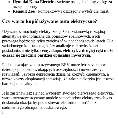
Hyundai Kona Electric
- świetne osiągi i solidny zasięg za
rozsądną cenę.
Renault Zoe
- kompaktowy i oszczędny wybór dla miast.
Czy warto kupić używane auto elektryczne?
Używane samochody elektryczne już teraz stanowią rozsądną
alternatywę ekonomiczną dla pojazdów spalinowych, a ich
przewaga będzie się tylko zwiększać w nadchodzących latach. Dla
świadomego konsumenta, który analizuje całkowity koszt
posiadania, a nie tylko cenę zakupu,
elektryk z drugiej ręki może
okazać się znacznie bardziej opłacalną inwestycją.
Podsumowując, zakup używanego BEV może być strzałem w
dziesiątkę dla osób szukających oszczędności i nowoczesnych
rozwiązań. Szybsza deprecjacja działa na korzyść kupujących, a
niższe koszty eksploatacji sprawiają, że zakup elektryka jest jeszcze
bardziej opłacalnym.
Jeśli zastanawiasz się nad wyborem swojego pierwszego elektryka,
warto rozważyć używane modele samochodów elektrycznych - to
doskonała okazja, by przetestować elektromobilność bez
nadmiernego obciążania budżetowego.
I