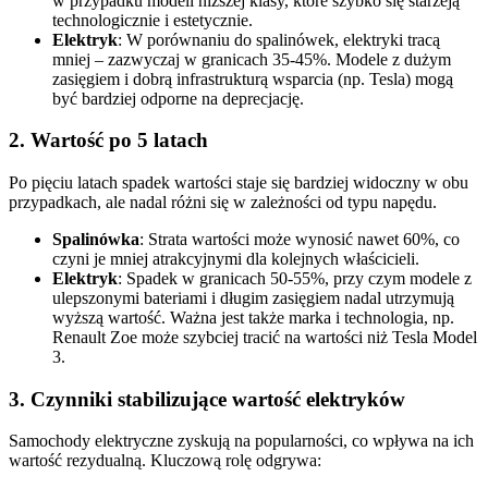
w przypadku modeli niższej klasy, które szybko się starzeją
technologicznie i estetycznie.
Elektryk
: W porównaniu do spalinówek, elektryki tracą
mniej – zazwyczaj w granicach 35-45%. Modele z dużym
zasięgiem i dobrą infrastrukturą wsparcia (np. Tesla) mogą
być bardziej odporne na deprecjację.
2. Wartość po 5 latach
Po pięciu latach spadek wartości staje się bardziej widoczny w obu
przypadkach, ale nadal różni się w zależności od typu napędu.
Spalinówka
: Strata wartości może wynosić nawet 60%, co
czyni je mniej atrakcyjnymi dla kolejnych właścicieli.
Elektryk
: Spadek w granicach 50-55%, przy czym modele z
ulepszonymi bateriami i długim zasięgiem nadal utrzymują
wyższą wartość. Ważna jest także marka i technologia, np.
Renault Zoe może szybciej tracić na wartości niż Tesla Model
3.
3. Czynniki stabilizujące wartość elektryków
Samochody elektryczne zyskują na popularności, co wpływa na ich
wartość rezydualną. Kluczową rolę odgrywa: