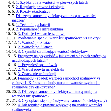
4.
1. Szybka utrata wartości w pierwszych latach
5.
2. Regulacje prawne i ekologia
6.
3. Koszty eksploatacji
7.
Dlaczego samochody elektryczne tracą na wartości
inaczej?
8.
1. Technologia baterii
9.
2. Popularność i infrastruktura
10.
3. Dotacje i wsparcie rządowe
11.
Porównanie spadku wartości: spalinówka vs elektryk
12.
1. Wartość po 3 latach
13.
2. Wartość po 5 latach
14.
3. Czynniki stabilizujące wartość elektryków
15.
Prognozy na przyszłość – jak zmieni się rynek wtórny w
nadchodzących latach?
16.
1. Przyszłość spalinówek
17.
2. Wzrost popytu na elektryki
18.
3. Znaczenie technologii
19.
F&amp;Q - spadek wartości samochód spalinowy vs
elektryk1. Które samochody tracą na wartości szybciej –
spalinowe czy elektryczne?
20.
2. Dlaczego samochody elektryczne tracą mniej na
wartości niż spalinowe?
21.
3. Czy opłaca się kupić używany samochód elektryczny?
22.
4. Jak regulacje prawne wpływają na spadek wartości
spalinówek?