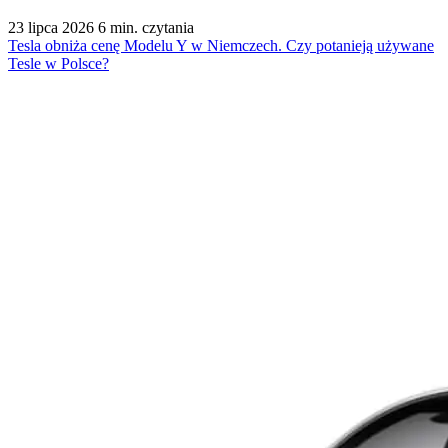
23 lipca 2026
6 min. czytania
Tesla obniża cenę Modelu Y w Niemczech. Czy potanieją używane
Tesle w Polsce?