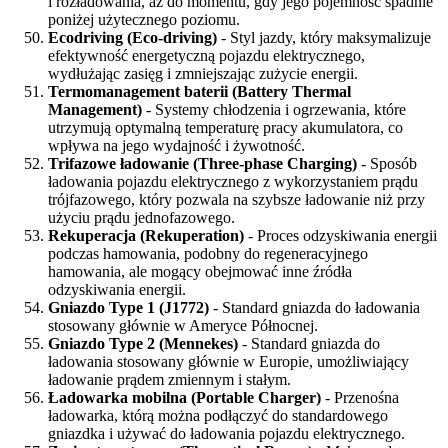
i rozładowania, aż do momentu, gdy jego pojemność spadnie
poniżej użytecznego poziomu.
Ecodriving (Eco-driving)
- Styl jazdy, który maksymalizuje
efektywność energetyczną pojazdu elektrycznego,
wydłużając zasięg i zmniejszając zużycie energii.
Termomanagement baterii (Battery Thermal
Management)
- Systemy chłodzenia i ogrzewania, które
utrzymują optymalną temperaturę pracy akumulatora, co
wpływa na jego wydajność i żywotność.
Trifazowe ładowanie (Three-phase Charging)
- Sposób
ładowania pojazdu elektrycznego z wykorzystaniem prądu
trójfazowego, który pozwala na szybsze ładowanie niż przy
użyciu prądu jednofazowego.
Rekuperacja (Rekuperation)
- Proces odzyskiwania energii
podczas hamowania, podobny do regeneracyjnego
hamowania, ale mogący obejmować inne źródła
odzyskiwania energii.
Gniazdo Type 1 (J1772)
- Standard gniazda do ładowania
stosowany głównie w Ameryce Północnej.
Gniazdo Type 2 (Mennekes)
- Standard gniazda do
ładowania stosowany głównie w Europie, umożliwiający
ładowanie prądem zmiennym i stałym.
Ładowarka mobilna (Portable Charger)
- Przenośna
ładowarka, którą można podłączyć do standardowego
gniazdka i używać do ładowania pojazdu elektrycznego.