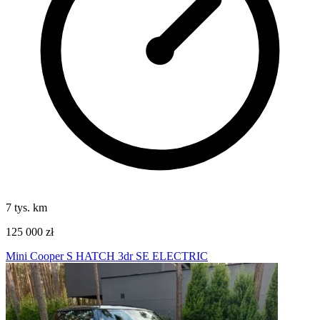
7 tys. km
125 000 zł
Mini Cooper S HATCH 3dr SE ELECTRIC