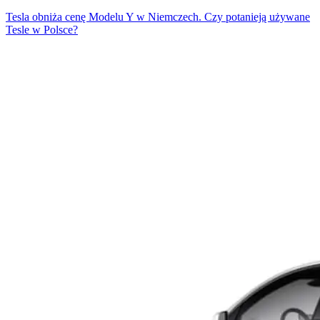
Tesla obniża cenę Modelu Y w Niemczech. Czy potanieją używane
Tesle w Polsce?