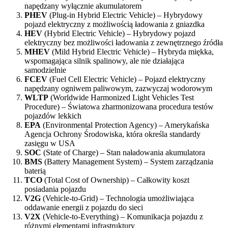
napędzany wyłącznie akumulatorem
PHEV
(Plug-in Hybrid Electric Vehicle) – Hybrydowy
pojazd elektryczny z możliwością ładowania z gniazdka
HEV
(Hybrid Electric Vehicle) – Hybrydowy pojazd
elektryczny bez możliwości ładowania z zewnętrznego źródła
MHEV
(Mild Hybrid Electric Vehicle) – Hybryda miękka,
wspomagająca silnik spalinowy, ale nie działająca
samodzielnie
FCEV
(Fuel Cell Electric Vehicle) – Pojazd elektryczny
napędzany ogniwem paliwowym, zazwyczaj wodorowym
WLTP
(Worldwide Harmonized Light Vehicles Test
Procedure) – Światowa zharmonizowana procedura testów
pojazdów lekkich
EPA
(Environmental Protection Agency) – Amerykańska
Agencja Ochrony Środowiska, która określa standardy
zasięgu w USA
SOC
(State of Charge) – Stan naładowania akumulatora
BMS
(Battery Management System) – System zarządzania
baterią
TCO
(Total Cost of Ownership) – Całkowity koszt
posiadania pojazdu
V2G
(Vehicle-to-Grid) – Technologia umożliwiająca
oddawanie energii z pojazdu do sieci
V2X
(Vehicle-to-Everything) – Komunikacja pojazdu z
różnymi elementami infrastruktury