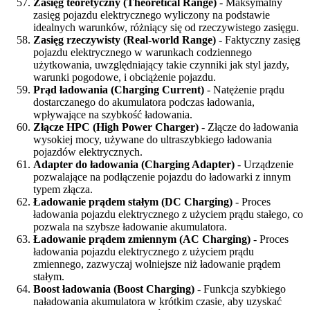
Zasięg teoretyczny (Theoretical Range)
- Maksymalny
zasięg pojazdu elektrycznego wyliczony na podstawie
idealnych warunków, różniący się od rzeczywistego zasięgu.
Zasięg rzeczywisty (Real-world Range)
- Faktyczny zasięg
pojazdu elektrycznego w warunkach codziennego
użytkowania, uwzględniający takie czynniki jak styl jazdy,
warunki pogodowe, i obciążenie pojazdu.
Prąd ładowania (Charging Current)
- Natężenie prądu
dostarczanego do akumulatora podczas ładowania,
wpływające na szybkość ładowania.
Złącze HPC (High Power Charger)
- Złącze do ładowania
wysokiej mocy, używane do ultraszybkiego ładowania
pojazdów elektrycznych.
Adapter do ładowania (Charging Adapter)
- Urządzenie
pozwalające na podłączenie pojazdu do ładowarki z innym
typem złącza.
Ładowanie prądem stałym (DC Charging)
- Proces
ładowania pojazdu elektrycznego z użyciem prądu stałego, co
pozwala na szybsze ładowanie akumulatora.
Ładowanie prądem zmiennym (AC Charging)
- Proces
ładowania pojazdu elektrycznego z użyciem prądu
zmiennego, zazwyczaj wolniejsze niż ładowanie prądem
stałym.
Boost ładowania (Boost Charging)
- Funkcja szybkiego
naładowania akumulatora w krótkim czasie, aby uzyskać