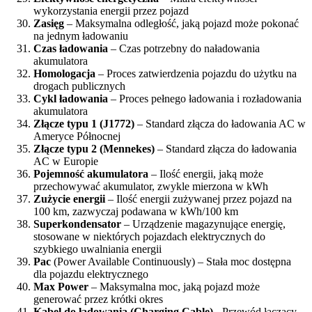
wykorzystania energii przez pojazd
Zasięg
– Maksymalna odległość, jaką pojazd może pokonać
na jednym ładowaniu
Czas ładowania
– Czas potrzebny do naładowania
akumulatora
Homologacja
– Proces zatwierdzenia pojazdu do użytku na
drogach publicznych
Cykl ładowania
– Proces pełnego ładowania i rozładowania
akumulatora
Złącze typu 1 (J1772)
– Standard złącza do ładowania AC w
Ameryce Północnej
Złącze typu 2 (Mennekes)
– Standard złącza do ładowania
AC w Europie
Pojemność akumulatora
– Ilość energii, jaką może
przechowywać akumulator, zwykle mierzona w kWh
Zużycie energii
– Ilość energii zużywanej przez pojazd na
100 km, zazwyczaj podawana w kWh/100 km
Superkondensator
– Urządzenie magazynujące energię,
stosowane w niektórych pojazdach elektrycznych do
szybkiego uwalniania energii
Pac
(Power Available Continuously) – Stała moc dostępna
dla pojazdu elektrycznego
Max Power
– Maksymalna moc, jaką pojazd może
generować przez krótki okres
Kabel do ładowania (Charging Cable)
- Przewód łączący