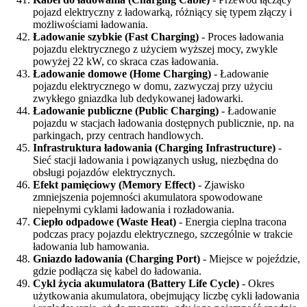
pojazd elektryczny z ładowarką, różniący się typem złączy i
możliwościami ładowania.
Ładowanie szybkie (Fast Charging)
- Proces ładowania
pojazdu elektrycznego z użyciem wyższej mocy, zwykle
powyżej 22 kW, co skraca czas ładowania.
Ładowanie domowe (Home Charging)
- Ładowanie
pojazdu elektrycznego w domu, zazwyczaj przy użyciu
zwykłego gniazdka lub dedykowanej ładowarki.
Ładowanie publiczne (Public Charging)
- Ładowanie
pojazdu w stacjach ładowania dostępnych publicznie, np. na
parkingach, przy centrach handlowych.
Infrastruktura ładowania (Charging Infrastructure)
-
Sieć stacji ładowania i powiązanych usług, niezbędna do
obsługi pojazdów elektrycznych.
Efekt pamięciowy (Memory Effect)
- Zjawisko
zmniejszenia pojemności akumulatora spowodowane
niepełnymi cyklami ładowania i rozładowania.
Ciepło odpadowe (Waste Heat)
- Energia cieplna tracona
podczas pracy pojazdu elektrycznego, szczególnie w trakcie
ładowania lub hamowania.
Gniazdo ładowania (Charging Port)
- Miejsce w pojeździe,
gdzie podłącza się kabel do ładowania.
Cykl życia akumulatora (Battery Life Cycle)
- Okres
użytkowania akumulatora, obejmujący liczbę cykli ładowania