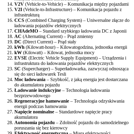
V2V
(Vehicle-to-Vehicle) – Komunikacja między pojazdami
V2I
(Vehicle-to-Infrastructure) – Komunikacja pojazdu z
infrastrukturą
CCS
(Combined Charging System) – Uniwersalne złącze do
ładowania pojazdów elektrycznych
CHAdeMO
– Standard szybkiego ładowania DC z Japonii
AC
(Alternating Current) – Prąd zmienny
DC
(Direct Current) – Prąd stały
kWh
(Kilowatt-hour) – Kilowatogodzina, jednostka energii
kW
(Kilowatt) – Kilowat, jednostka mocy
EVSE
(Electric Vehicle Supply Equipment) – Urządzenia i
infrastruktura do ładowania pojazdów elektrycznych
SC
(Supercharger) – Superładowarka, zazwyczaj odnosząca
się do sieci ładowarek Tesli
Moc ładowania
– Szybkość, z jaką energia jest dostarczana
do akumulatora pojazdu
Ładowanie indukcyjne
– Technologia ładowania
bezprzewodowego
Regeneracyjne hamowanie
– Technologia odzyskiwania
energii podczas hamowania
Napięcie nominalne
– Standardowe napięcie pracy
akumulatora
Autonomia pojazdu
– Zdolność pojazdu do samodzielnego
poruszania się bez kierowcy
Efektywność energetyczna
– Miara efektywności