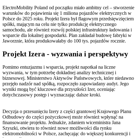
ElectroMobility Poland od początku miało ambitny cel – stworzenie
warunków do pojawienia się 1 miliona pojazdów elektrycznych w
Polsce do 2025 roku. Projekt Izera był flagowym przedsięwzięciem
spółki, mającym na celu nie tylko produkcję elektrycznego
samochodu, ale również rozwój polskiej infrastruktury ładowania i
wsparcie dla lokalnej gospodarki. Plan zakładał budowę fabryki w
Jaworznie, która produkowałaby do 100 tys. pojazdów rocznie.
Projekt Izera - wyzwania i perspektywy
Pomimo entuzjazmu i wsparcia, projekt napotkał na liczne
wyzwania, w tym potrzebę dokładnej analizy technicznej i
biznesowej. Ministerstwo Aktywów Państwowych, które niedawno
przejęło nadzór nad spółką, rozpoczęło zapowiadany audyt. Jego
wyniki mogą być kluczowe dla przyszłości Izer, oceniając
dotychczasowy postęp i wyznaczając dalsze kroki.
Decyzja o przesunięciu Izery z części grantowej Krajowego Planu
Odbudowy do części pożyczkowej może również wpłynąć na
finansowanie projektu. Jednakże, zdaniem wiceministra Jana
Szyszki, otwiera to również nowe możliwości dla rynku
elektromobilności w Polsce, zachęcając do większej konkurencji i