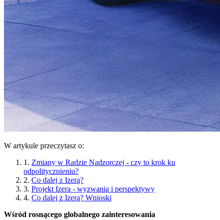
W artykule przeczytasz o:
1.
Zmiany w Radzie Nadzorczej - czy to krok ku
odpolitycznieniu?
2.
Co dalej z Izerą?
3.
Projekt Izera - wyzwania i perspektywy
4.
Co dalej z Izerą? Wnioski
Wśród rosnącego globalnego zainteresowania